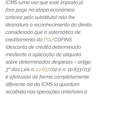
ICMS (uma vez que esse imposto já 
fora pago na etapa econômica 
anterior pelo substituto) não lhe 
desnatura o reconhecimento do direito, 
considerado que a sistemática de 
creditamento do 
PIS
/COFINS 
(desconto de crédito determinado 
mediante a aplicação de alíquota 
sobre determinadas despesas – artigo 
3º das Leis n. 
10.637
/02 e n. 10.833/03) 
é efetivada de forma completamente 
diferente da do ICMS (o quantum 
recolhido nas operações anteriores é 
abatido do devido nas posteriores), 
haja vista que este último incide sobre 
produtos, ao passo que a incidência 
das contribuições sociais se dá sobre o 
faturamento, conforme já explicitado.